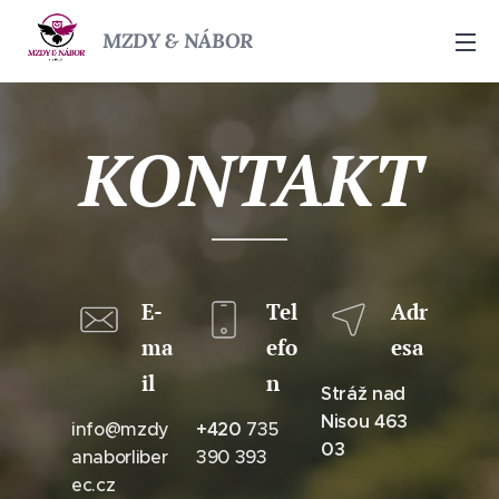
MZDY & NÁBOR
KONTAKT
E-
Tel
Adr
ma
efo
esa
il
n
Stráž nad
Nisou 463
info@mzdy
+420
735
03
anaborliber
390 393
ec.cz